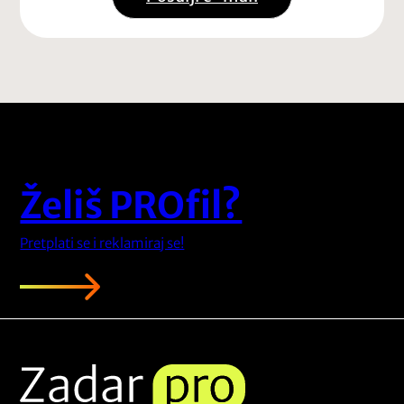
Želiš PROfil?
Pretplati se i reklamiraj se!