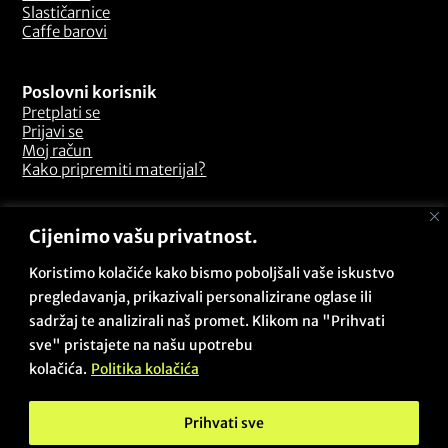
Slastičarnice
Caffe barovi
Poslovni korisnik
Pretplati se
Prijavi se
Moj račun
Kako pripremiti materijal?
Odredbe i uvjeti
Cijenimo vašu privatnost.
Pitanja i odgovori
Opći uvjeti poslovanja
Koristimo kolačiće kako bismo poboljšali vaše iskustvo
Sigurnosna politika
pregledavanja, prikazivali personalizirane oglase ili
Politika kolačića
sadržaj te analizirali naš promet. Klikom na "Prihvati
Politika privatnosti
sve" pristajete na našu upotrebu
Povrati i reklamacije
kolačića.
Politika kolačića
Prihvati sve
Copyright © 2026 - Beta Zadar PRO / Sva prava pridržana /