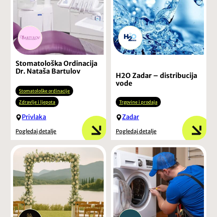
Stomatološka Ordinacija
Dr. Nataša Bartulov
H2O Zadar – distribucija
vode
Stomatološke ordinacije
Zdravlje i ljepota
Trgovine i prodaja
Privlaka
Zadar
Pogledaj detalje
Pogledaj detalje