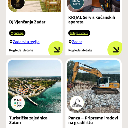
KRIJAL Servis kućanskih
DJ Vjenčanja Zadar
aparata
Vjenčanja
Usluge i servisi
Zadarska regija
Zadar
Pogledaj detalje
Pogledaj detalje
Turistička zajednica
Panza – Pripremni radovi
Zaton
na gradilištu