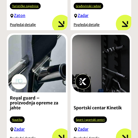
Turističke zajednice
Građevinski radovi
Zaton
Zadar
Pogledaj detalje
Pogledaj detalje
Royal guard –
proizvodnja opreme za
jahte
Sportski centar Kinetik
Nautika
Sport i sportski centri
Zadar
Zadar