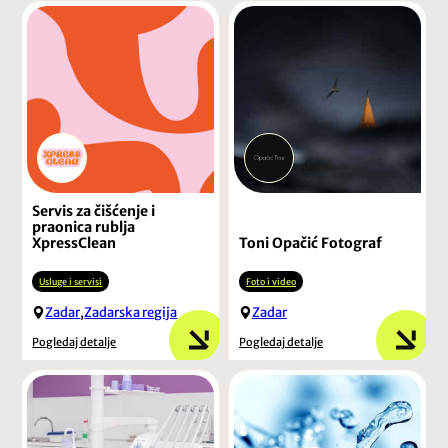
Servis za čišćenje i
praonica rublja
XpressClean
Toni Opačić Fotograf
Usluge i servisi
Foto i video
Zadar
,
Zadarska regija
Zadar
Pogledaj detalje
Pogledaj detalje