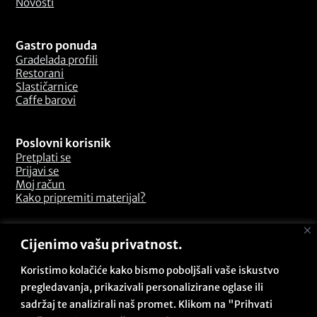
Novosti
Gastro ponuda
Gradelada profili
Restorani
Slastičarnice
Caffe barovi
Poslovni korisnik
Pretplati se
Prijavi se
Moj račun
Kako pripremiti materijal?
Odredbe i uvjeti
Cijenimo vašu privatnost.
Pitanja i odgovori
Opći uvjeti poslovanja
Koristimo kolačiće kako bismo poboljšali vaše iskustvo
Sigurnosna politika
pregledavanja, prikazivali personalizirane oglase ili
Politika kolačića
sadržaj te analizirali naš promet. Klikom na "Prihvati
Politika privatnosti