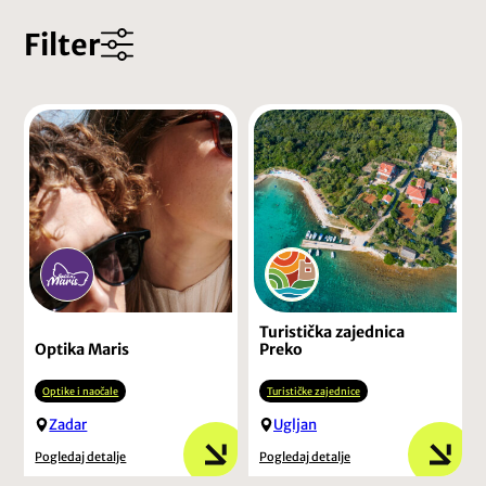
Filter
Turistička zajednica
Optika Maris
Preko
Optike i naočale
Turističke zajednice
Zadar
Ugljan
Pogledaj detalje
Pogledaj detalje