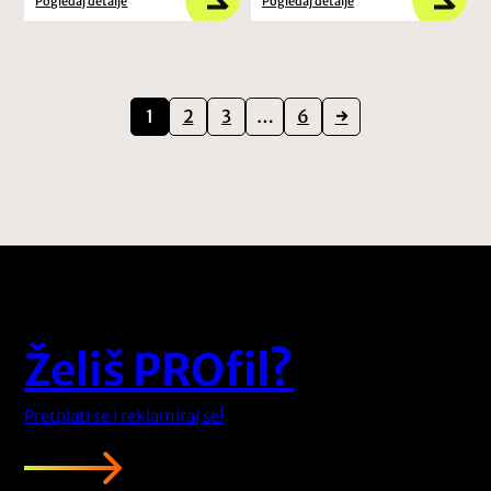
Pogledaj detalje
Pogledaj detalje
1
2
3
…
6
→
Želiš PROfil?
Pretplati se i reklamiraj se!