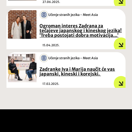
27.06.2025.
Učenje stranih jezika - Meet Asia
Ogroman interes Zadrana za
tečajeve japanskog i kineskog jezika!
‘Treba postojati dobra motivacija…’
15.04.2025.
Učenje stranih jezika - Meet Asia
Zadranke Iva i Marija naučit će vas
japanski, kineski i korejski.
17.02.2025.