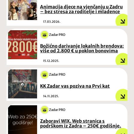
Animacija djece na vjenčanju u Zadru
– bez stresa za roditelje i mladence
17.03.2026.
Zadar PRO
Božićno darivanje lokalnih brendova:
više od 2.800 € u poklon bonovima
15.12.2025.
Zadar PRO
KK Zadar vas poziva na Prvi kat
14.11.2025.
Zadar PRO
Zaboravi WIX. Web stranica s
podrškom iz Zadra – 250€ godišnje.