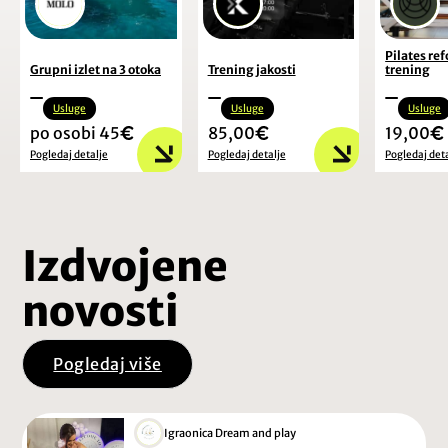
Pilates re
Grupni izlet na 3 otoka
Trening jakosti
trening
Usluge
Usluge
Usluge
po osobi 45
85,00
19,00
Pogledaj detalje
Pogledaj detalje
Pogledaj det
Izdvojene
novosti
Pogledaj više
Igraonica Dream and play