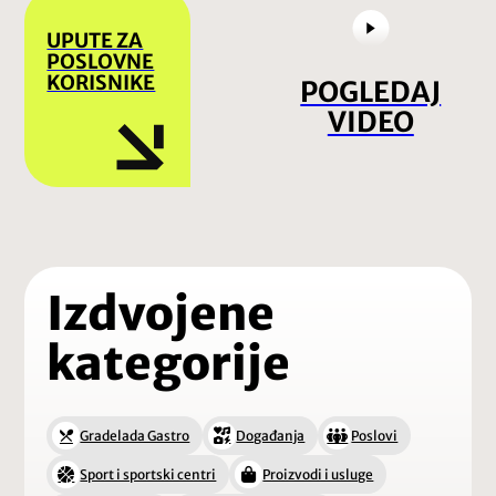
UPUTE ZA
POSLOVNE
KORISNIKE
POGLEDAJ
VIDEO
Izdvojene
kategorije
Gradelada Gastro
Događanja
Poslovi
Sport i sportski centri
Proizvodi i usluge