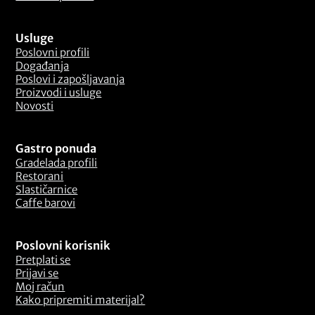
Usluge
Poslovni profili
Događanja
Poslovi i zapošljavanja
Proizvodi i usluge
Novosti
Gastro ponuda
Gradelada profili
Restorani
Slastičarnice
Caffe barovi
Poslovni korisnik
Pretplati se
Prijavi se
Moj račun
Kako pripremiti materijal?