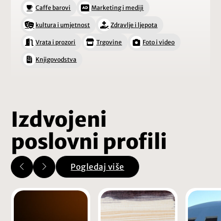
Caffe barovi
Marketing i mediji
kultura i umjetnost
Zdravlje i ljepota
Vrata i prozori
Trgovine
Foto i video
Knjigovodstva
Izdvojeni
poslovni profili
Pogledaj više