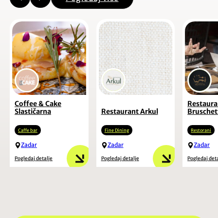
Coffee & Cake
Restaura
Slastičarna
Restaurant Arkul
Bruschet
Caffe bar
Fine Dining
Restorani
Zadar
Zadar
Zadar
Pogledaj detalje
Pogledaj detalje
Pogledaj det