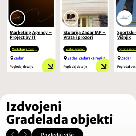
Marketing Agency –
Stolarija Zadar MP –
Sportski
Project by IT
Vrata i prozori
Višnjik
Marketing i mediji
Vrata i prozori
Sport i sport
Zadar
Zadar
,
Zadarska regija
Zadar
Pogledaj detalje
Pogledaj detalje
Pogledaj det
Izdvojeni
Gradelada objekti
Pogledaj više