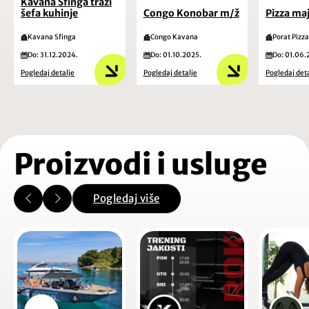
Kavana Sfinga traži
šefa kuhinje
Congo Konobar m/ž
Pizza ma
Kavana Sfinga
Congo Kavana
Porat Pizza
Do: 31.12.2024.
Do: 01.10.2025.
Do: 01.06.
Pogledaj detalje
Pogledaj detalje
Pogledaj det
Proizvodi i usluge
Pogledaj više