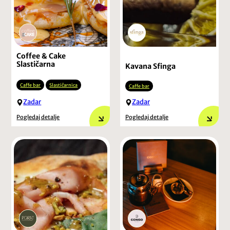
Coffee & Cake
Slastičarna
Kavana Sfinga
Caffe bar
Slastičarnica
Caffe bar
Zadar
Zadar
Pogledaj detalje
Pogledaj detalje