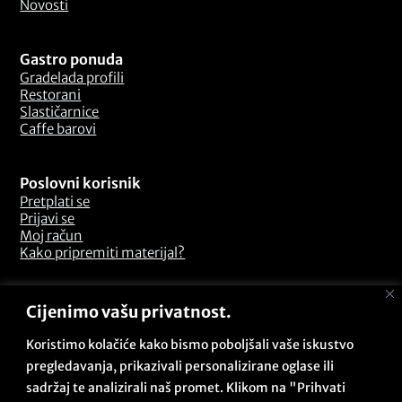
Novosti
Gastro ponuda
Gradelada profili
Restorani
Slastičarnice
Caffe barovi
Poslovni korisnik
Pretplati se
Prijavi se
Moj račun
Kako pripremiti materijal?
Odredbe i uvjeti
Cijenimo vašu privatnost.
Pitanja i odgovori
Opći uvjeti poslovanja
Koristimo kolačiće kako bismo poboljšali vaše iskustvo
Sigurnosna politika
pregledavanja, prikazivali personalizirane oglase ili
Politika kolačića
sadržaj te analizirali naš promet. Klikom na "Prihvati
Politika privatnosti