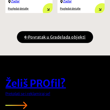
Zadar
Zadar
Pogledaj detalje
Pogledaj detalje
Povratak u Gradelada objekti
Želiš PROfil?
Pretplati se i reklamiraj se!