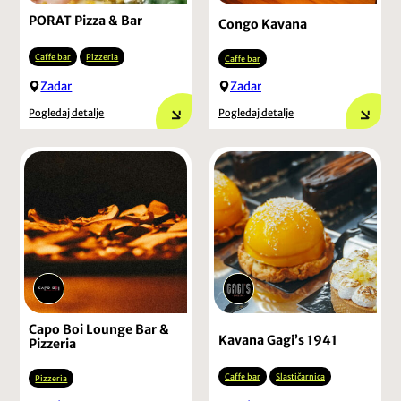
PORAT Pizza & Bar
Congo Kavana
Caffe bar
Pizzeria
Caffe bar
Zadar
Zadar
Pogledaj detalje
Pogledaj detalje
Capo Boi Lounge Bar &
Kavana Gagi’s 1941
Pizzeria
Caffe bar
Slastičarnica
Pizzeria