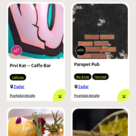
Parapet Pub
Prvi Kat – Caffe Bar
Bar & pub
Fast food
Caffe bar
Zadar
Zadar
Pogledaj detalje
Pogledaj detalje