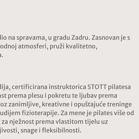
tudio na spravama, u gradu Zadru. Zasnovan je s
odnoj atmosferi, pruži kvalitetno,
a.
dija, certificirana instruktorica STOTT pilatesa
st prema plesu i pokretu te ljubav prema
roz zanimljive, kreativne i opuštajuće treninge
dijem fizioterapije. Za mene je pilates više od
k za nježnost prema vlastitom tijelu uz
vosti, snage i fleksibilnosti.