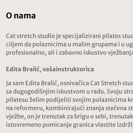
O nama
Cat stretch studio je specijalizirani pilates s
ciljem da polaznicima u malim grupama i u ug
profesionalno, ali i zabavno iskustvo vježbanj
Edita Bralić, vašainstruktorica
Ja sam Edita Bralić, osnivačica Cat Stretch stu
sa dugogodišnjim iskustvom u radu. Svoju stra
pilatesu želim podijeliti svojim polaznicima k
na reformeru, kombinirajući znanja stečena stu
vježbe, on je trenutak za brigu o sebi, trenuta
istovremeno pomicanje granica vlastite izdržlji