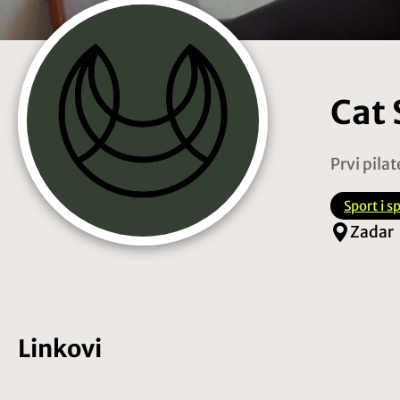
Cat 
Prvi pila
Sport i s
Zadar
Linkovi