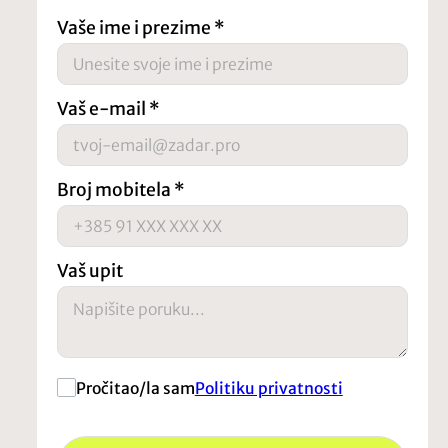
Vaše ime i prezime
*
Vaš e-mail
*
Broj mobitela
*
Vaš upit
Pročitao/la sam
Politiku privatnosti