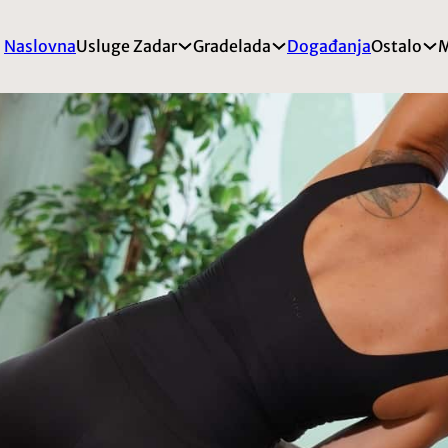
Naslovna
Usluge Zadar
Gradelada
Događanja
Ostalo
M