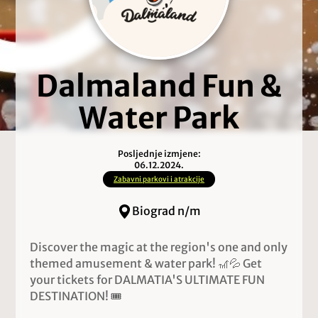
Dalmaland Fun &
Water Park
Posljednje izmjene:
06.12.2024.
Zabavni parkovi i atrakcije
Biograd n/m
Discover the magic at the region's one and only
themed amusement & water park! 🎢💦 Get
your tickets for DALMATIA'S ULTIMATE FUN
DESTINATION! 🎟