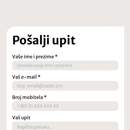
Pošalji upit
Vaše ime i prezime
*
Vaš e-mail
*
Broj mobitela
*
Vaš upit