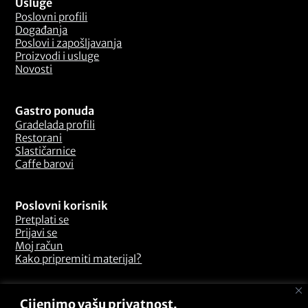
Usluge
Poslovni profili
Događanja
Poslovi i zapošljavanja
Proizvodi i usluge
Novosti
Gastro ponuda
Gradelada profili
Restorani
Slastičarnice
Caffe barovi
Poslovni korisnik
Pretplati se
Prijavi se
Moj račun
Kako pripremiti materijal?
Odredbe i uvjeti
Cijenimo vašu privatnost.