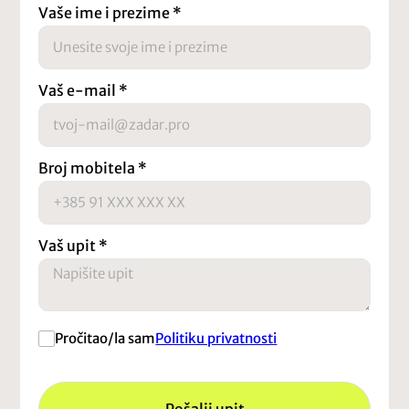
Vaše ime i prezime
*
Vaš e-mail
*
Broj mobitela
*
Vaš upit
*
Pročitao/la sam
Politiku privatnosti