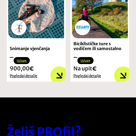
Biciklističke ture s
Snimanje vjenčanja
vodičem ili samostalno
Usluge
Usluge
900,00
Na upit
Pogledaj detalje
Pogledaj detalje
Želiš PROfil?