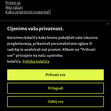
Prijavi se
Moj račun
Kako pripremiti materijal?
Odredbe i uvjeti
Cijenimo vašu privatnost.
Pitanja i odgovori
Opći uvjeti poslovanja
Koristimo kolačiće kako bismo poboljšali vaše iskustvo
Sigurnosna politika
pregledavanja, prikazivali personalizirane oglase ili
Politika kolačića
sadržaj te analizirali naš promet. Klikom na "Prihvati
Politika privatnosti
sve" pristajete na našu upotrebu
Povrati i reklamacije
kolačića.
Politika kolačića
Prihvati sve
Copyright © 2026 - Beta Zadar PRO / Sva prava pridržana /
Des & dev:
@projectby.it
Prilagodi
Odbij sve