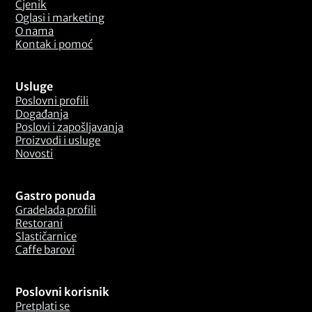
Cjenik
Oglasi i marketing
O nama
Kontak i pomoć
Usluge
Poslovni profili
Događanja
Poslovi i zapošljavanja
Proizvodi i usluge
Novosti
Gastro ponuda
Gradelada profili
Restorani
Slastičarnice
Caffe barovi
Poslovni korisnik
Pretplati se