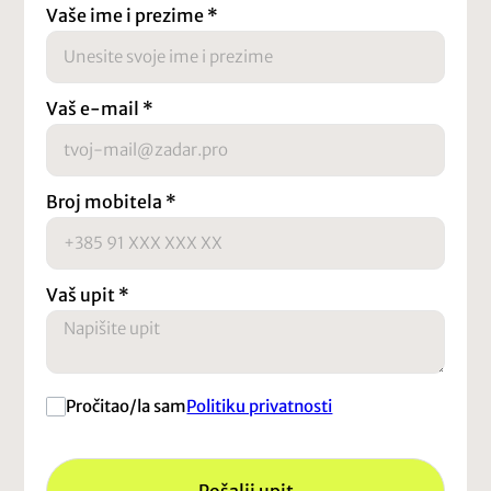
Vaše ime i prezime
*
Vaš e-mail
*
Broj mobitela
*
Vaš upit
*
Pročitao/la sam
Politiku privatnosti