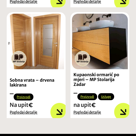
Pogledaj detalje
Pogledaj detalje
Kupaonski ormarić po
mjeri – MP Stolarija
Sobna vrata – drvena
Zadar
lakirana
Proizvodi
Usluge
Proizvodi
Na upit
na upit
Pogledaj detalje
Pogledaj detalje