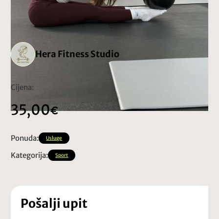
Hera Fitness Studio
Cijena:
35,00
Ponuda:
Usluge
Kategorija:
Sport
Pošalji upit