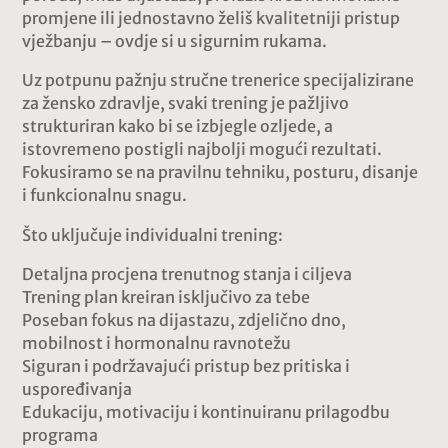
promjene ili jednostavno želiš kvalitetniji pristup
vježbanju – ovdje si u sigurnim rukama.
Uz potpunu pažnju stručne trenerice specijalizirane
za žensko zdravlje, svaki trening je pažljivo
strukturiran kako bi se izbjegle ozljede, a
istovremeno postigli najbolji mogući rezultati.
Fokusiramo se na pravilnu tehniku, posturu, disanje
i funkcionalnu snagu.
Što uključuje individualni trening:
Detaljna procjena trenutnog stanja i ciljeva
Trening plan kreiran isključivo za tebe
Poseban fokus na dijastazu, zdjelično dno,
mobilnost i hormonalnu ravnotežu
Siguran i podržavajući pristup bez pritiska i
uspoređivanja
Edukaciju, motivaciju i kontinuiranu prilagodbu
programa