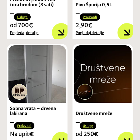
tura brodom (8 sati)
Pivo Špurija 0,5L
Usluge
Proizvodi
od 700
2,90
Pogledaj detalje
Pogledaj detalje
Sobna vrata – drvena
lakirana
Društvene mreže
Proizvodi
Usluge
Na upit
od 250