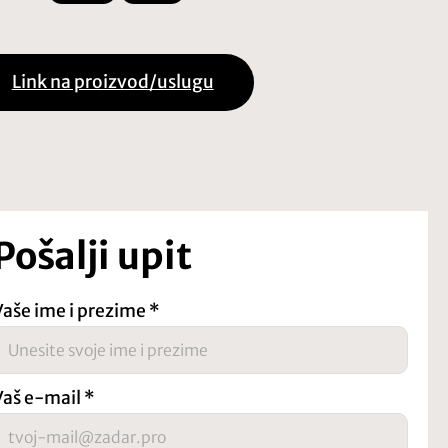
Link na proizvod/uslugu
Pošalji upit
Vaše ime i prezime
*
Vaš e-mail
*