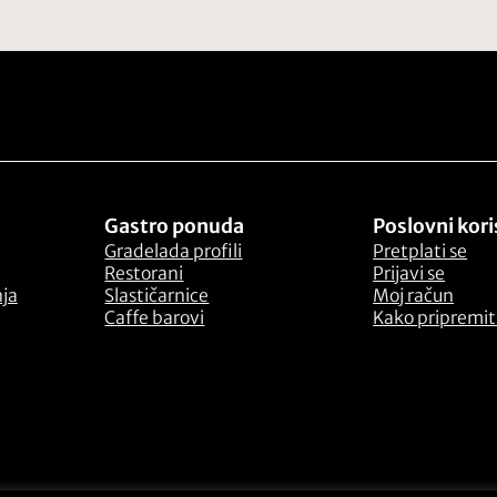
Gastro ponuda
Poslovni kori
Gradelada profili
Pretplati se
Restorani
Prijavi se
nja
Slastičarnice
Moj račun
Caffe barovi
Kako pripremiti