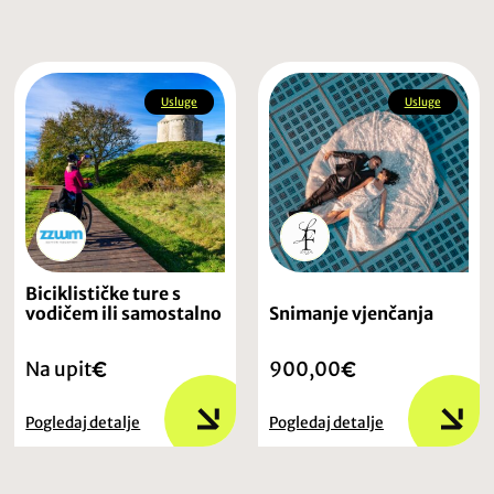
Usluge
Usluge
Biciklističke ture s
vodičem ili samostalno
Snimanje vjenčanja
Na upit
900,00
Pogledaj detalje
Pogledaj detalje