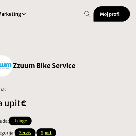
arketing
Moj profil
Zzuum Bike Service
na:
 upit
uda:
Usluge
gorija:
Servis
Sport