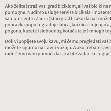
Ako želite istraživati grad biciklom, ali vaš bicikl n
pomogne. Nudimo usluge servisa bicikala i možemo r
samom centru Zadra (Stari grad), tako da nas može
popravka poput ugradnje lanca, kočnica i mjenjača,
pogona, kazete i slobodnog kotača te još mnogo to
Dok vi popijete svoju kavu, mi ćemo pregledati vaš bi
možete sigurno nastaviti vožnju. A ako trebate savje
rado ćemo vam pomoći da istražite zadarsku regiju.