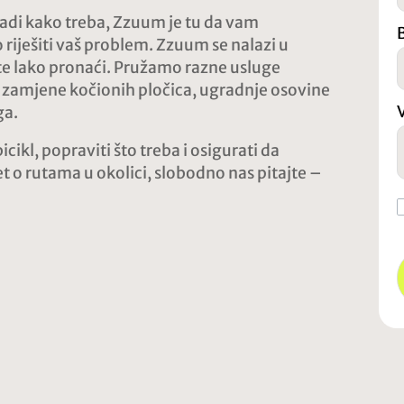
e radi kako treba, Zzuum je tu da vam
iješiti vaš problem. Zzuum se nalazi u
te lako pronaći. Pružamo razne usluge
 zamjene kočionih pločica, ugradnje osovine
ga.
cikl, popraviti što treba i osigurati da
t o rutama u okolici, slobodno nas pitajte –