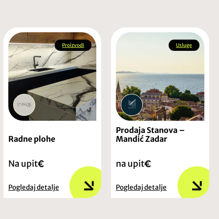
Proizvodi
Usluge
Prodaja Stanova –
Radne plohe
Mandić Zadar
Na upit
na upit
Pogledaj detalje
Pogledaj detalje