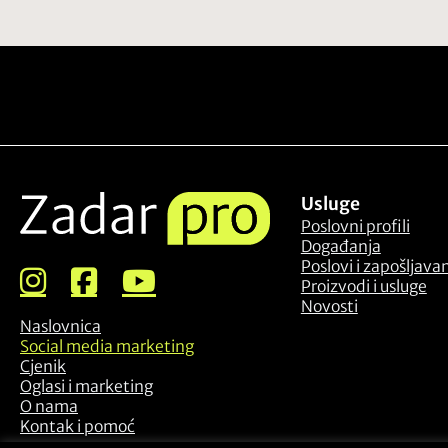
Usluge
Poslovni profili
Događanja
Poslovi i zapošljava
Proizvodi i usluge
Novosti
Naslovnica
Social media marketing
Cjenik
Oglasi i marketing
O nama
Kontak i pomoć