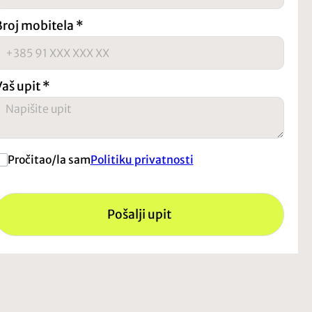
Broj mobitela
*
Vaš upit
*
Pročitao/la sam
Politiku privatnosti
Pošalji upit