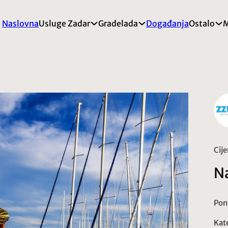
Naslovna
Usluge Zadar
Gradelada
Događanja
Ostalo
M
Cije
Na
Pon
Kate