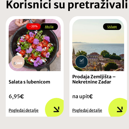
Korisnici su pretraživali
−20%
Akcija
Usluge
Prodaja Zemljišta –
Salata s lubenicom
Nekretnine Zadar
6,95
na upit
Pogledaj detalje
Pogledaj detalje