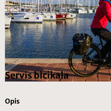
Servis bicikala
Opis