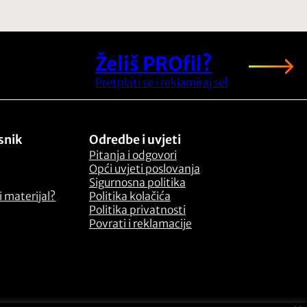
Želiš PROfil?
Pretplati se i reklamiraj se!
snik
Odredbe i uvjeti
Pitanja i odgovori
Opći uvjeti poslovanja
Sigurnosna politika
 materijal?
Politika kolačića
Politika privatnosti
Povrati i reklamacije