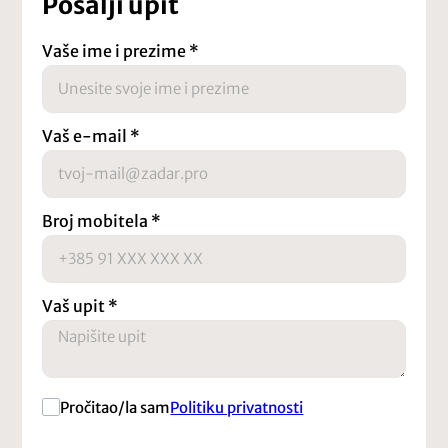
Pošalji upit
Vaše ime i prezime
*
Vaš e-mail
*
Broj mobitela
*
Vaš upit
*
Pročitao/la sam
Politiku privatnosti