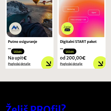
Putno osiguranje
Digitalni START paket
Usluge
Usluge
Na upit
od 200,00
Pogledaj detalje
Pogledaj detalje
Želiš PROfil?