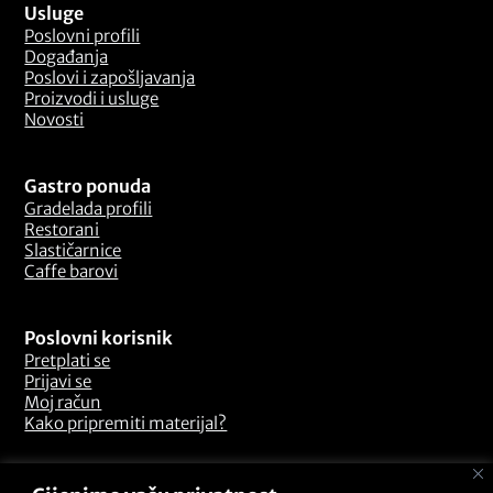
Usluge
Poslovni profili
Događanja
Poslovi i zapošljavanja
Proizvodi i usluge
Novosti
Gastro ponuda
Gradelada profili
Restorani
Slastičarnice
Caffe barovi
Poslovni korisnik
Pretplati se
Prijavi se
Moj račun
Kako pripremiti materijal?
Odredbe i uvjeti