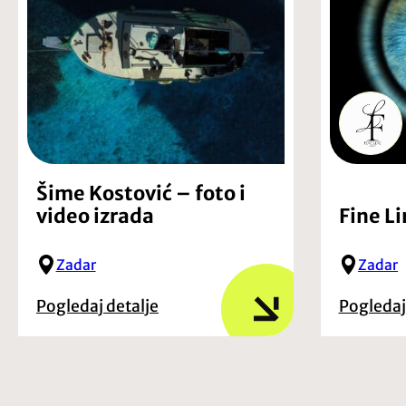
Šime Kostović – foto i
video izrada
Fine L
Zadar
Zadar
Pogledaj detalje
Pogledaj