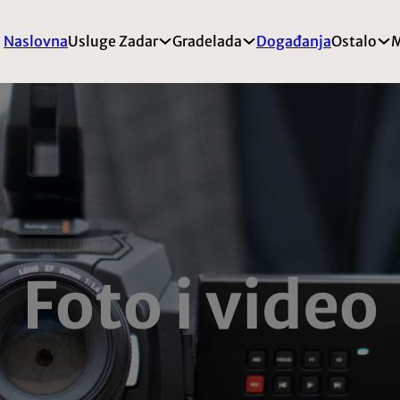
Naslovna
Usluge Zadar
Gradelada
Događanja
Ostalo
M
Foto i video