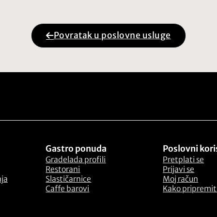
Povratak u poslovne usluge
Gastro ponuda
Poslovni kori
Gradelada profili
Pretplati se
Restorani
Prijavi se
nja
Slastičarnice
Moj račun
Caffe barovi
Kako pripremiti