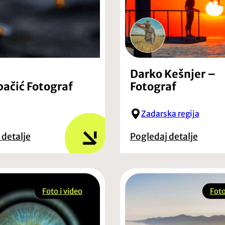
Darko Kešnjer –
pačić Fotograf
Fotograf
Zadarska regija
 detalje
Pogledaj detalje
Foto i video
Foto