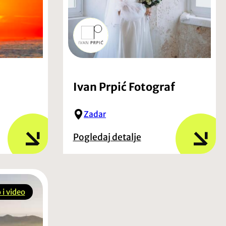
Ivan Prpić Fotograf
Zadar
Pogledaj detalje
 i video