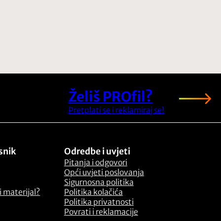
Želiš PROfil?
Pretplati se i reklamiraj se!
snik
Odredbe i uvjeti
Pitanja i odgovori
Opći uvjeti poslovanja
Sigurnosna politika
 materijal?
Politika kolačića
Politika privatnosti
Povrati i reklamacije