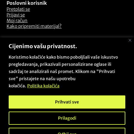
Poslovni korisnik
Pretplati se
Prijavi se
Moj račun
Kako pripremiti materijal?
Odredbe i uvjeti
Cijenimo vašu privatnost.
Pitanja i odgovori
Opći uvjeti poslovanja
Koristimo kolačiće kako bismo poboljšali vaše iskustvo
Sigurnosna politika
pregledavanja, prikazivali personalizirane oglase ili
Politika kolačića
sadržaj te analizirali naš promet. Klikom na "Prihvati
Politika privatnosti
sve" pristajete na našu upotrebu
Povrati i reklamacije
kolačića.
Politika kolačića
Prihvati sve
Copyright © 2026 - Beta Zadar PRO / Sva prava pridržana /
Des & dev:
@projectby.it
Prilagodi