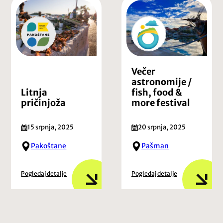
Večer
astronomije /
Litnja
fish, food &
pričinjoža
more festival
15 srpnja, 2025
20 srpnja, 2025
Pakoštane
Pašman
Pogledaj detalje
Pogledaj detalje