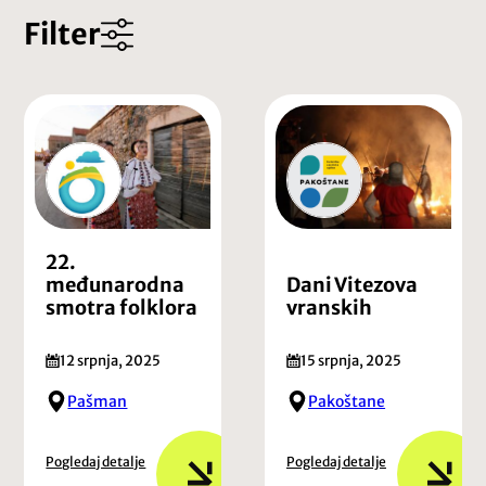
Filter
22.
međunarodna
Dani Vitezova
smotra folklora
vranskih
12 srpnja, 2025
15 srpnja, 2025
Pašman
Pakoštane
Pogledaj detalje
Pogledaj detalje