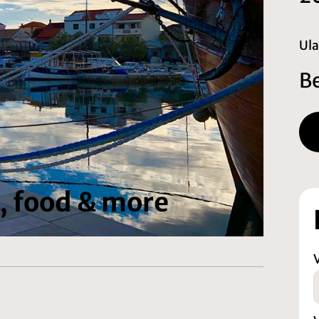
Ula
B
h, food & more