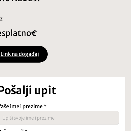
z
esplatno
Link na događaj
Pošalji upit
Vaše ime i prezime
*