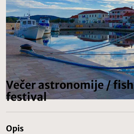
Večer astronomije / fis
festival
Opis