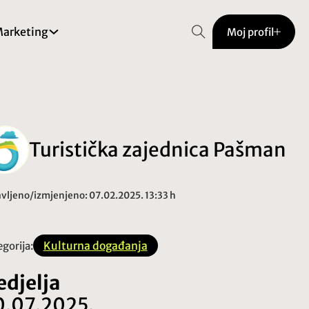
arketing
Moj profil
Turistička zajednica Pašman
vljeno/izmjenjeno: 07.02.2025. 13:33 h
Kulturna događanja
gorija:
edjelja
0.07.2025.