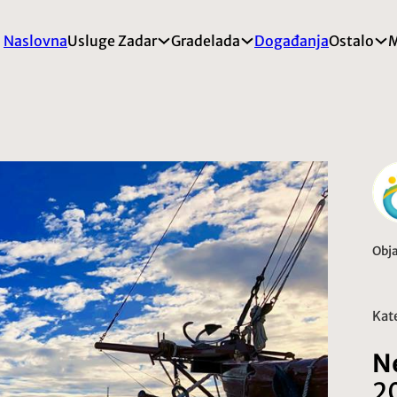
Naslovna
Usluge Zadar
Gradelada
Događanja
Ostalo
M
Obja
Kate
N
2