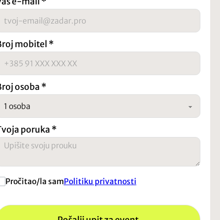
Vaš e-mail
*
Broj mobitel
*
Broj osoba
*
Tvoja poruka
*
Pročitao/la sam
Politiku privatnosti