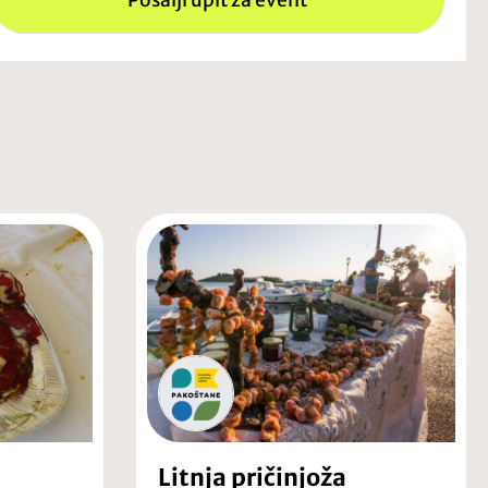
Pošalji upit za event
a
Litnja pričinjoža