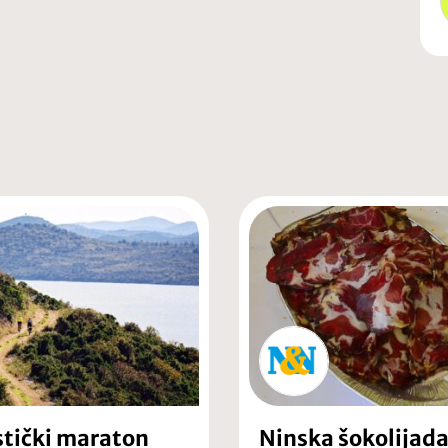
stički maraton
Ninska šokolijad