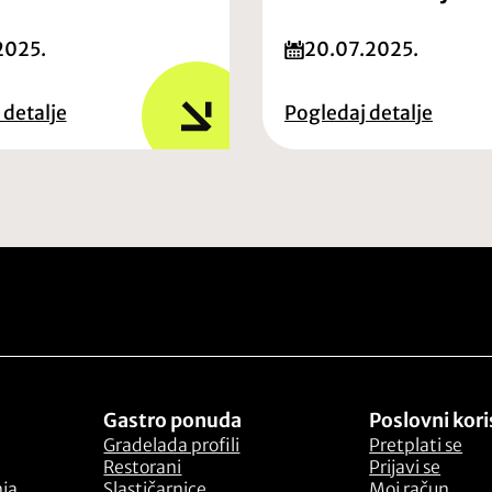
2025.
20.07.2025.
 detalje
Pogledaj detalje
Gastro ponuda
Poslovni kori
Gradelada profili
Pretplati se
Restorani
Prijavi se
nja
Slastičarnice
Moj račun