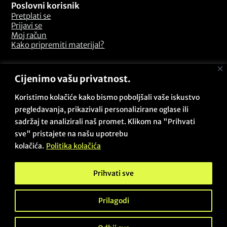
Poslovni korisnik
Pretplati se
Prijavi se
Moj račun
Kako pripremiti materijal?
Odredbe i uvjeti
Cijenimo vašu privatnost.
Pitanja i odgovori
Opći uvjeti poslovanja
Koristimo kolačiće kako bismo poboljšali vaše iskustvo
Sigurnosna politika
pregledavanja, prikazivali personalizirane oglase ili
Politika kolačića
sadržaj te analizirali naš promet. Klikom na "Prihvati
Politika privatnosti
sve" pristajete na našu upotrebu
Povrati i reklamacije
kolačića.
Politika kolačića
Prihvati sve
Copyright © 2026 - Beta Zadar PRO / Sva prava pridržana /
Des & dev:
@projectby.it
Prilagodi