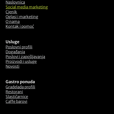
Naslovnica
Social media marketing
Cjenik
Oglasi i marketing
O nama
Kontak i pomoć
Usluge
Poslovni profili
Događanja
Poslovi i zapošljavanja
Proizvodi i usluge
Novosti
Gastro ponuda
Gradelada profili
Restorani
Slastičarnice
Caffe barovi