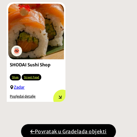
SHODAI Sushi Shop
Shop
Street Food
Zadar
Pogledaj detalje
Povratak u Gradelada objekti