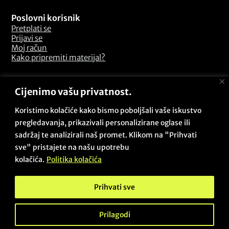
Poslovni korisnik
Pretplati se
Prijavi se
Moj račun
Kako pripremiti materijal?
Odredbe i uvjeti
Cijenimo vašu privatnost.
Pitanja i odgovori
Opći uvjeti poslovanja
Koristimo kolačiće kako bismo poboljšali vaše iskustvo
Sigurnosna politika
pregledavanja, prikazivali personalizirane oglase ili
Politika kolačića
sadržaj te analizirali naš promet. Klikom na "Prihvati
Politika privatnosti
sve" pristajete na našu upotrebu
Povrati i reklamacije
kolačića.
Politika kolačića
Prihvati sve
Copyright © 2026 - Beta Zadar PRO / Sva prava pridržana /
Des & dev:
@projectby.it
Prilagodi