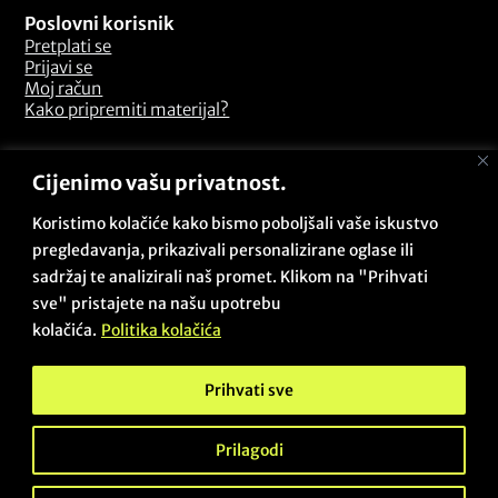
Poslovni korisnik
Pretplati se
Prijavi se
Moj račun
Kako pripremiti materijal?
Odredbe i uvjeti
Cijenimo vašu privatnost.
Pitanja i odgovori
Opći uvjeti poslovanja
Koristimo kolačiće kako bismo poboljšali vaše iskustvo
Sigurnosna politika
pregledavanja, prikazivali personalizirane oglase ili
Politika kolačića
sadržaj te analizirali naš promet. Klikom na "Prihvati
Politika privatnosti
sve" pristajete na našu upotrebu
Povrati i reklamacije
kolačića.
Politika kolačića
Prihvati sve
Copyright © 2026 - Beta Zadar PRO / Sva prava pridržana /
Des & dev:
@projectby.it
Prilagodi