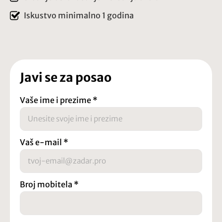
Iskustvo minimalno 1 godina
Javi se za posao
Vaše ime i prezime
*
Vaš e-mail
*
Broj mobitela
*