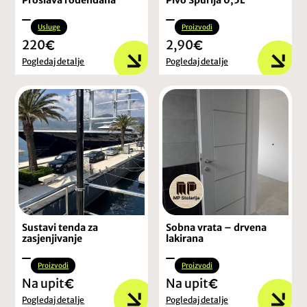
Proslava rođendana
Pivo Špurija 0,5L
Usluge
Proizvodi
220
2,90
Pogledaj detalje
Pogledaj detalje
Sustavi tenda za
Sobna vrata – drvena
zasjenjivanje
lakirana
Proizvodi
Proizvodi
Na upit
Na upit
Pogledaj detalje
Pogledaj detalje