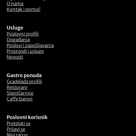
O nama
Kontak i pomoć
Usluge
Poslovni profili
Događanja
Poslovi i zapošljavanja
Proizvodi i usluge
Novosti
Gastro ponuda
Gradelada profili
Restorani
Slastičarnice
Caffe barovi
Poslovni korisnik
Pretplati se
Prijavi se
Moj račun