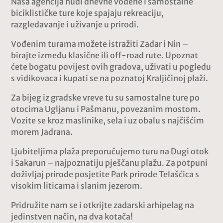
Naša agencija nudi dnevne vođene i samostalne
biciklističke ture koje spajaju rekreaciju,
razgledavanje i uživanje u prirodi.
Vođenim turama možete istražiti Zadar i Nin –
birajte između klasične ili off-road rute. Upoznat
ćete bogatu povijest ovih gradova, uživati u pogledu
s vidikovaca i kupati se na poznatoj Kraljičinoj plaži.
Za bijeg iz gradske vreve tu su samostalne ture po
otocima Ugljanu i Pašmanu, povezanim mostom.
Vozite se kroz maslinike, sela i uz obalu s najčišćim
morem Jadrana.
Ljubiteljima plaža preporučujemo turu na Dugi otok
i Sakarun – najpoznatiju pješčanu plažu. Za potpuni
doživljaj prirode posjetite Park prirode Telašćica s
visokim liticama i slanim jezerom.
Pridružite nam se i otkrijte zadarski arhipelag na
jedinstven način, na dva kotača!