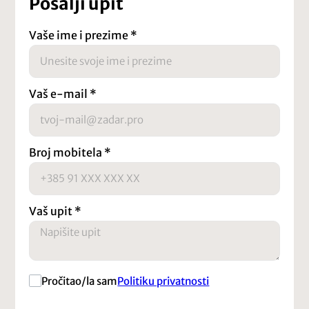
Pošalji upit
Vaše ime i prezime
*
Vaš e-mail
*
Broj mobitela
*
Vaš upit
*
Pročitao/la sam
Politiku privatnosti